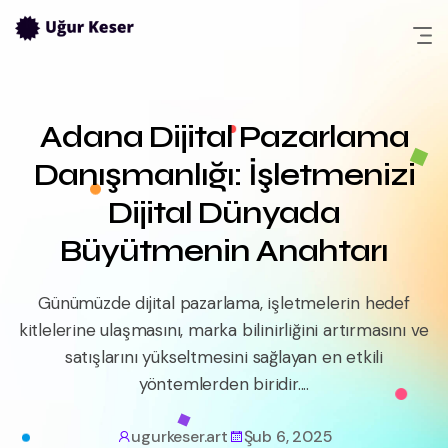
Skip
to
content
Adana Dijital Pazarlama
Danışmanlığı: İşletmenizi
Dijital Dünyada
Büyütmenin Anahtarı
Günümüzde dijital pazarlama, işletmelerin hedef
kitlelerine ulaşmasını, marka bilinirliğini artırmasını ve
satışlarını yükseltmesini sağlayan en etkili
yöntemlerden biridir....
ugurkeser.art
Şub 6, 2025