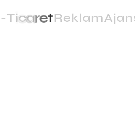
E
-
T
i
c
a
r
e
t
R
e
k
l
a
m
A
j
a
n