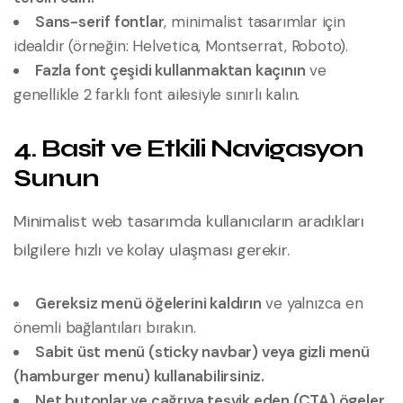
Sans-serif fontlar
, minimalist tasarımlar için
idealdir (örneğin: Helvetica, Montserrat, Roboto).
Fazla font çeşidi kullanmaktan kaçının
ve
genellikle 2 farklı font ailesiyle sınırlı kalın.
4. Basit ve Etkili Navigasyon
Sunun
Minimalist web tasarımda kullanıcıların aradıkları
bilgilere hızlı ve kolay ulaşması gerekir.
Gereksiz menü öğelerini kaldırın
ve yalnızca en
önemli bağlantıları bırakın.
Sabit üst menü (sticky navbar) veya gizli menü
(hamburger menu) kullanabilirsiniz.
Net butonlar ve çağrıya teşvik eden (CTA) ögeler