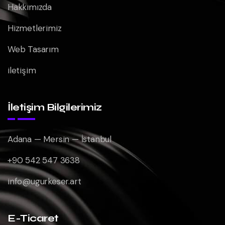
Hakkımızda
Hizmetlerimiz
Web Tasarım
iletişim
İletişim Bilgilerimiz
Adana — Mersin — İstanbul
+90 542 547 3638
info@ugurkeser.art
E-Ticaret