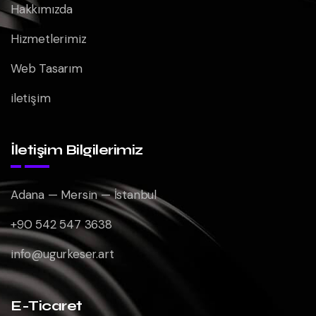
Hakkımızda
Hizmetlerimiz
Web Tasarım
iletişim
İletişim Bilgilerimiz
Adana — Mersin — İstanbul
+90 542 547 3638
info@ugurkeser.art
E-Ticaret