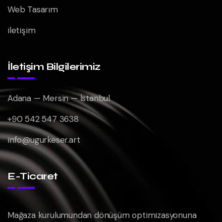
Web Tasarım
iletişim
İletişim Bilgilerimiz
Adana — Mersin — İstanbul
+90 542 547 3638
info@ugurkeser.art
E-Ticaret
Mağaza kurulumundan dönüşüm optimizasyonuna