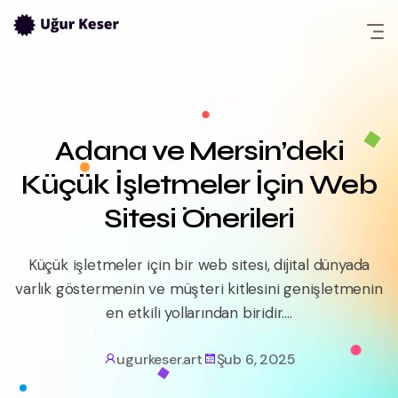
Skip
to
content
Adana ve Mersin’deki
Küçük İşletmeler İçin Web
Sitesi Önerileri
Küçük işletmeler için bir web sitesi, dijital dünyada
varlık göstermenin ve müşteri kitlesini genişletmenin
en etkili yollarından biridir....
ugurkeser.art
Şub 6, 2025