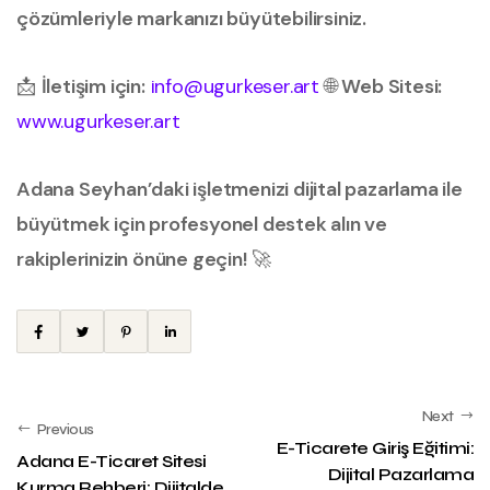
çözümleriyle markanızı büyütebilirsiniz.
📩
İletişim için:
info@ugurkeser.art
🌐
Web Sitesi:
www.ugurkeser.art
Adana Seyhan’daki işletmenizi dijital pazarlama ile
büyütmek için profesyonel destek alın ve
rakiplerinizin önüne geçin!
🚀
Next
Previous
E-Ticarete Giriş Eğitimi:
Adana E-Ticaret Sitesi
Dijital Pazarlama
Kurma Rehberi: Dijitalde