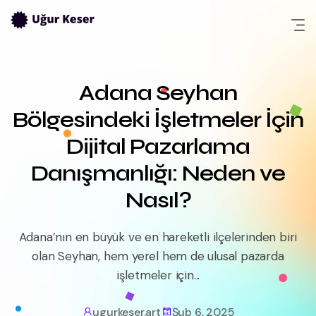
Skip
to
content
Adana Seyhan
Bölgesindeki İşletmeler İçin
Dijital Pazarlama
Danışmanlığı: Neden ve
Nasıl?
Adana’nın en büyük ve en hareketli ilçelerinden biri
olan Seyhan, hem yerel hem de ulusal pazarda
işletmeler için...
ugurkeser.art
Şub 6, 2025