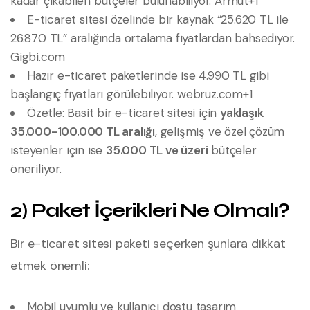
kadar çıkabilen bütçeler bulunabiliyor.
Armut+1
E-ticaret sitesi özelinde bir kaynak “25.620 TL ile
26.870 TL” aralığında ortalama fiyatlardan bahsediyor.
Gigbi.com
Hazır e-ticaret paketlerinde ise 4.990 TL gibi
başlangıç fiyatları görülebiliyor.
webruz.com+1
Özetle: Basit bir e-ticaret sitesi için
yaklaşık
35.000-100.000 TL aralığı
, gelişmiş ve özel çözüm
isteyenler için ise
35.000 TL ve üzeri
bütçeler
öneriliyor.
2) Paket İçerikleri Ne Olmalı?
Bir e-ticaret sitesi paketi seçerken şunlara dikkat
etmek önemli:
Mobil uyumlu ve kullanıcı dostu tasarım