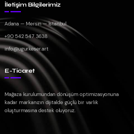
İletişim Bilgilerimiz
Adana — Mersin — İstanbul
+90 542 547 3638
info@ugurkeser.art
E-Ticaret
Mağaza kurulumundan dönüşüm optimizasyonuna
kadar markanızın dijitalde güçlü bir varlık
oluşturmasına destek oluyoruz.